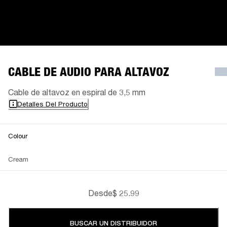
CABLE DE AUDIO PARA ALTAVOZ
Cable de altavoz en espiral de 3,5 mm
Detalles Del Producto
Colour
Cream
Desde
$ 25.99
BUSCAR UN DISTRIBUIDOR