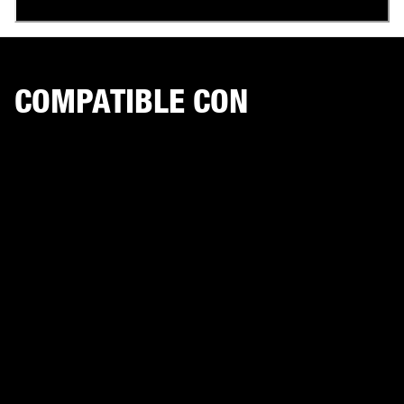
COMPATIBLE CON