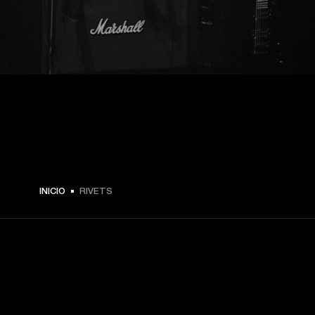
INICIO
RIVETS