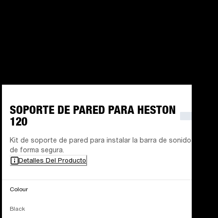
SOPORTE DE PARED PARA HESTON
120
Kit de soporte de pared para instalar la barra de sonido
de forma segura.
Detalles Del Producto
Colour
Black