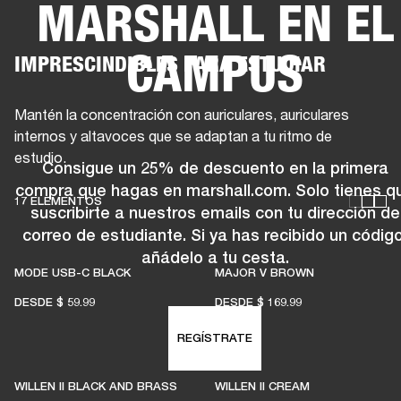
MARSHALL EN EL
SOLUCIONES EMPRESARIALES
MEMB
CAMPUS
IMPRESCINDIBLES PARA ESTUDIAR
TAVOCES
AURICULARES
BATERÍAS
BACKSTAGE
MARSHALL RECORDS
HEN
Mantén la concentración con auriculares, auriculares
internos y altavoces que se adaptan a tu ritmo de
estudio.
Consigue un 25% de descuento en la primera
compra que hagas en marshall.com. Solo tienes q
17 ELEMENTOS
suscribirte a nuestros emails con tu dirección de
correo de estudiante. Si ya has recibido un código
añádelo a tu cesta.
MODE USB-C BLACK
MAJOR V BROWN
DESDE
$ 59.99
DESDE
$ 169.99
REGÍSTRATE
WILLEN II BLACK AND BRASS
WILLEN II CREAM