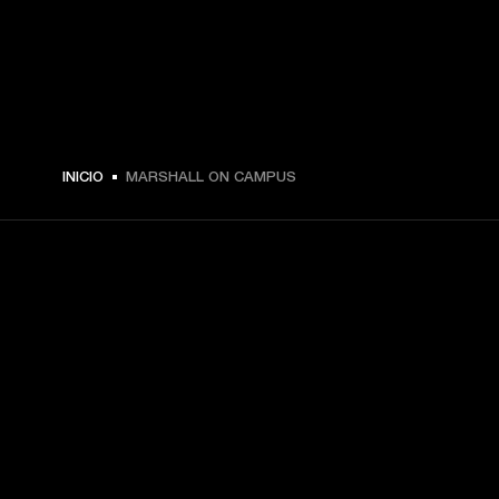
INICIO
MARSHALL ON CAMPUS
TU PASE A PRIMERA FILA
Regístrate y consigue:
10 % de descuento en tu primera compra en 
marshall.com. Consulta las exclusiones 
aquí
.