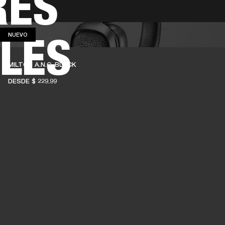
RES
SOLUCIONES EMPRESARIALES
MEMBRESÍA
ENC
LES
NUEVO
NUEVO
AURICULARES
BATERÍAS
BACKSTAGE
MARSHALL RECORDS
HENDRIX
SO
MILTON A.N.C. BLACK
DESDE
$ 229.99