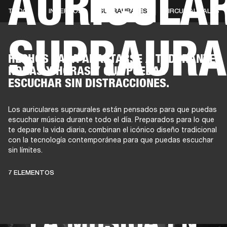
AURICULA
TODOS
INTERNOS
SUPRAURALES
CIRCUMAURALES
SUPRAURA
AMPLIFICADORES
ALTAVOCES
Omitir
HECHOS PARA ADAPTARSE A TI DURANTE
al
HORAS Y HORAS Y QUE PUEDAS
chat
ESCUCHAR SIN DISTRACCIONES.
Los auriculares supraurales están pensados para que puedas
escuchar música durante todo el día. Preparados para lo que
ESTOS
te depare la vida diaria, combinan el icónico diseño tradicional
con la tecnología contemporánea para que puedas escuchar
sin límites.
AURICULARES
7 ELEMENTOS
MANTIENEN VIVA
LA MÚSICA EN