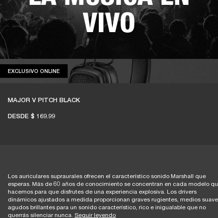
VIVO
El 1% de las compras de los miembros se
EXCLUSIVO ONLINE
EXCLUSIVO ONLINE
destina a apoyar a salas de música
independientes
MAJOR V PITCH BLACK
DESDE
$ 169.99
ÚNETE A AMPLIFY
Los auriculares supraurales ofrecen el característico sonido Marshall que
esperas. Más de 60 años de conocimiento se concentran en cada modelo q
hacemos para que disfrutes de una experiencia explosiva. Los drivers
dinámicos ajustados a medida proporcionan graves rugientes, medios suave
agudos brillantes para un sonido característico, rico e inigualable que no
querrás silenciar nunca.
Seguir leyendo