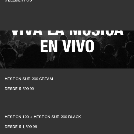
8 ELEMENTOS
TV MANTIENEN
VIVA LA MÚSICA
EN VIVO
El 1% de las compras de los miembros se
destina a apoyar a salas de música
HESTON SUB 200 CREAM
independientes
DESDE
$ 599.99
HESTON 120 + HESTON SUB 200 BLACK
ÚNETE A AMPLIFY
DESDE
$ 1,899.98