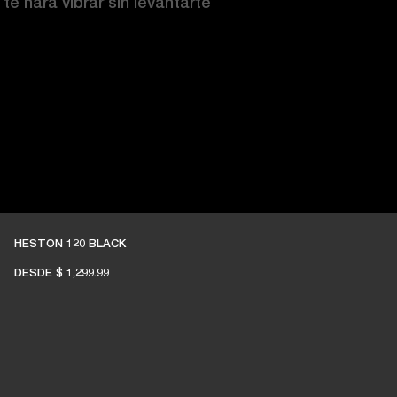
te hará vibrar sin levantarte 
HESTON 120 BLACK
DESDE
$ 1,299.99