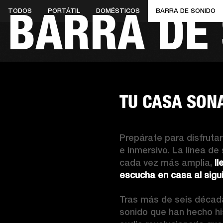
BARRA DE
TODOS
PORTÁTIL
DOMÉSTICOS
BARRA DE SONIDO
AMPLIFICADORES
ALTAVOCES
Omitir
al
chat
TU CASA SON
Prepárate para disfruta
e inmersivo. La línea de
cada vez más amplia, 
ll
escucha en casa al sigui
Tras más de seis décad
sonido que han hecho hist