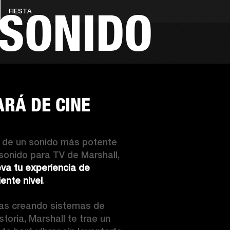
 SONIDO
FIESTA
SOLUCIONES EMPRESARIALES
MEMBRESÍA
ENC
AURICULARES
BATERÍAS
BACKSTAGE
MARSHALL RECORDS
HENDRIX
SO
ARÁ DE CINE
r de un sonido más potente 
 sonido para TV de Marshall, 
eva tu experiencia de 
ente nivel
.
as creando sistemas de 
oria, Marshall te trae un 