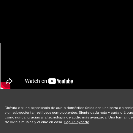
Disfruta de una experiencia de audio doméstico única con una barra de soni
y un subwoofer tan estilosos como potentes. Siente cada nota y cada diálogo
como nunca, gracias a la tecnología de audio más avanzada. Una forma nue
de vivir la música y el cine en casa.
Seguir leyendo