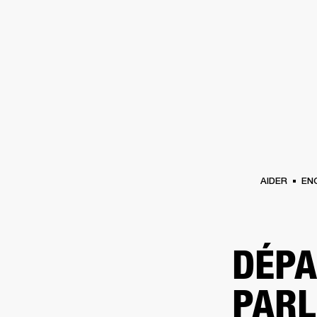
AMPLIS
ENCEINTES
CASQUES
Passer
au
chat
AIDER
EN
DÉPA
PARL