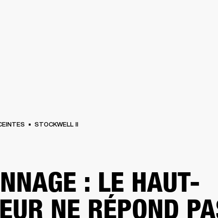
SOLUTIONS PROFESSIONNELLES
ADHÉSION
TROUVER UN 
BATTERIES
VÊTEMENTS
BACKSTAGE
MARSHALL RECORDS
ASSISTANC
CEINTES
STOCKWELL II
NNAGE : LE HAUT-
EUR NE RÉPOND PA