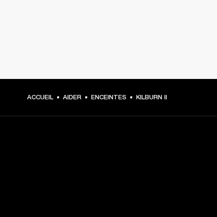
ACCUEIL
AIDER
ENCEINTES
KILBURN II
CHOISISSEZ LES
PREMIÈRES PLACES
Inscrivez-vous et :