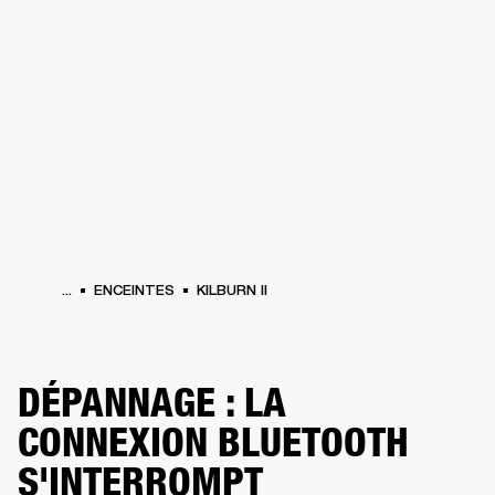
SOLUTIONS PROFESSIONNELLES
AD
EINTES
CASQUES
BATTERIES
VÊTEMENTS
BACKSTAGE
MARSHALL REC
...
ENCEINTES
KILBURN II
DÉPANNAGE : LA
CONNEXION BLUETOOTH
S'INTERROMPT