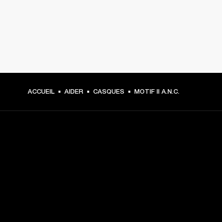
ACCUEIL
AIDER
CASQUES
MOTIF II A.N.C.
CHOISISSEZ LES
PREMIÈRES PLACES
Inscrivez-vous et :