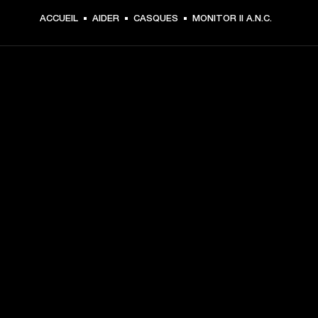
ACCUEIL
AIDER
CASQUES
MONITOR II A.N.C.
CHOISISSEZ LES
PREMIÈRES PLACES
Inscrivez-vous et :
10 % de réduction sur votre premier achat sur 
marshall.com. Voir les exclusions 
ici
.
Recevez des notifications sur les lancements de 
produits, les offres personnalisées et les événements