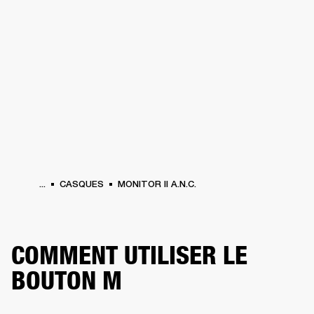
SOLUTIONS PROFESSIONNELLES
AD
EINTES
CASQUES
BATTERIES
VÊTEMENTS
BACKSTAGE
MARSHALL REC
...
CASQUES
MONITOR II A.N.C.
COMMENT UTILISER LE
BOUTON M