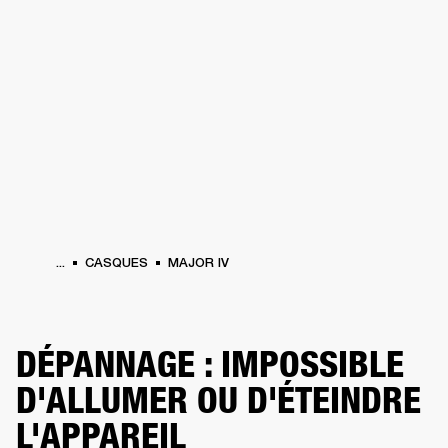
SOLUTIONS PROFESSIONNELLES
AD
EINTES
CASQUES
BATTERIES
VÊTEMENTS
BACKSTAGE
MARSHALL REC
...
CASQUES
MAJOR IV
DÉPANNAGE : IMPOSSIBLE
D'ALLUMER OU D'ÉTEINDRE
L'APPAREIL