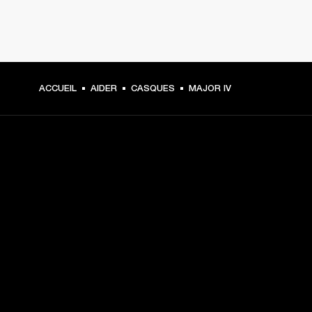
ACCUEIL
AIDER
CASQUES
MAJOR IV
CHOISISSEZ LES
PREMIÈRES PLACES
Inscrivez-vous et :
10 % de réduction sur votre premier achat sur 
marshall.com. Voir les exclusions 
ici
.