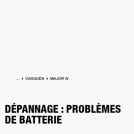
SOLUTIONS PROFESSIONNELLES
AD
EINTES
CASQUES
BATTERIES
VÊTEMENTS
BACKSTAGE
MARSHALL REC
...
CASQUES
MAJOR IV
DÉPANNAGE : PROBLÈMES
DE BATTERIE