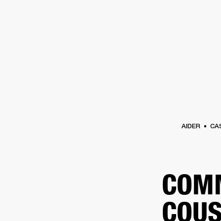
AMPLIS
ENCEINTES
CASQUES
Passer
au
chat
AIDER
CA
COMM
COUS