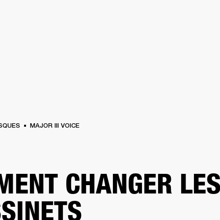
SOLUTIONS PROFESSIONNELLES
ADHÉSION
TROUVER UN 
BATTERIES
VÊTEMENTS
BACKSTAGE
MARSHALL RECORDS
ASSISTANC
SQUES
MAJOR III VOICE
ENT CHANGER LE
SINETS