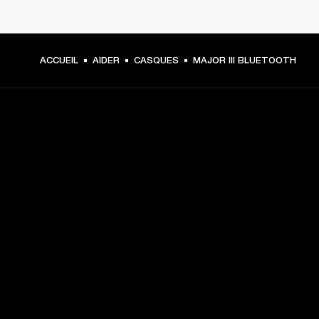
ACCUEIL
AIDER
CASQUES
MAJOR III BLUETOOTH
CHOISISSEZ LES
PREMIÈRES PLACES
Inscrivez-vous et :
10 % de réduction sur votre premier achat sur 
marshall.com. Voir les exclusions 
ici
.
Recevez des notifications sur les lancements de 