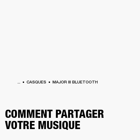
SOLUTIONS PROFESSIONNELLES
AD
EINTES
CASQUES
BATTERIES
VÊTEMENTS
BACKSTAGE
MARSHALL REC
...
CASQUES
MAJOR III BLUETOOTH
COMMENT PARTAGER
VOTRE MUSIQUE