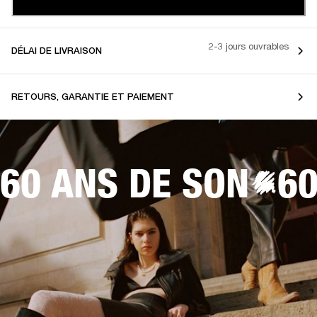
2-3 jours ouvrables
DÉLAI DE LIVRAISON
RETOURS, GARANTIE ET PAIEMENT
60 ANS DE SON
60