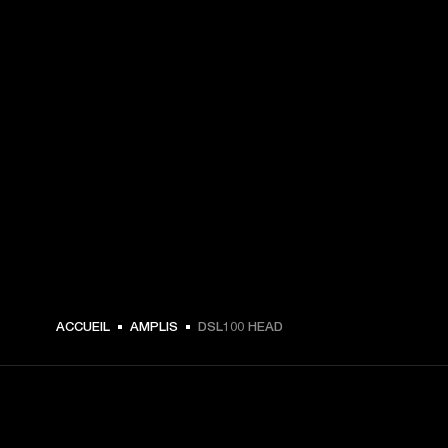
CHF 769,00 -
ACCUEIL
AMPLIS
DSL100 HEAD