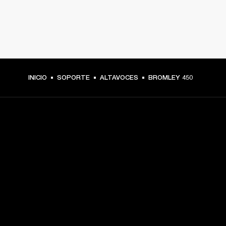
INICIO
SOPORTE
ALTAVOCES
BROMLEY 450
TU PASE A PRIMERA FILA
Regístrate y consigue:
10 % de descuento en tu primera compra en 
marshall.com. Consulta las exclusiones 
aquí
.