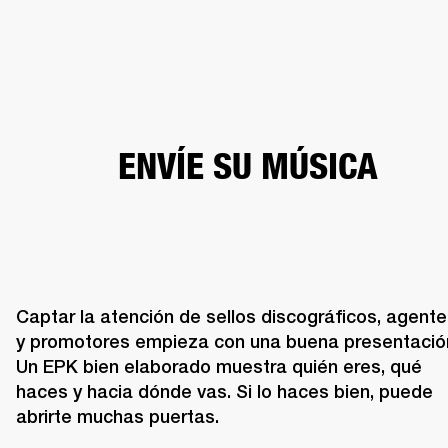
SOLUCIONES EMPRESARIALES
MEMB
TAVOCES
AURICULARES
BATERÍAS
BACKSTAGE
MARSHALL RECORDS
HEN
ENVÍE SU MÚSICA
Captar la atención de sellos discográficos, agente
y promotores empieza con una buena presentación
Un EPK bien elaborado muestra quién eres, qué 
haces y hacia dónde vas. Si lo haces bien, puede 
abrirte muchas puertas.
