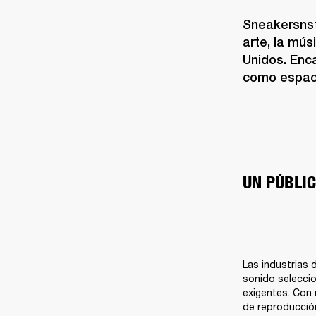
Sneakersnstu
arte, la mús
Unidos. Enca
como espaci
UN PÚBLI
Las industrias 
sonido seleccio
exigentes. Con 
de reproducción