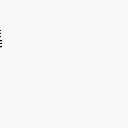
A
E
E