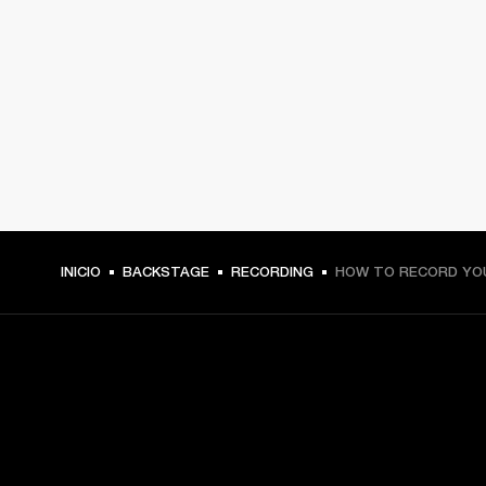
INICIO
BACKSTAGE
RECORDING
HOW TO RECORD YOU
TU PASE A PRIMERA FILA
Regístrate y consigue: