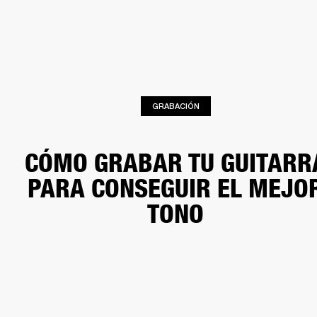
SOLUCIONES EMPRESARIALES
MEMB
TAVOCES
AURICULARES
BATERÍAS
BACKSTAGE
MARSHALL RECORDS
HEN
GRABACIÓN
CÓMO GRABAR TU GUITARR
PARA CONSEGUIR EL MEJO
TONO