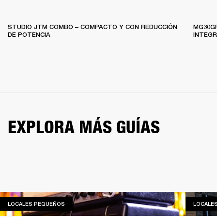
STUDIO JTM COMBO – COMPACTO Y CON REDUCCIÓN
MG30GF
DE POTENCIA
INTEG
EXPLORA MÁS GUÍAS
LOCALES PEQUEÑOS
LOCALES PEQUEÑOS
LOCALE