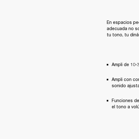
En espacios peq
adecuada no sol
tu tono, tu din
Ampli de 10-
Ampli con co
sonido ajust
Funciones de
el tono a vo