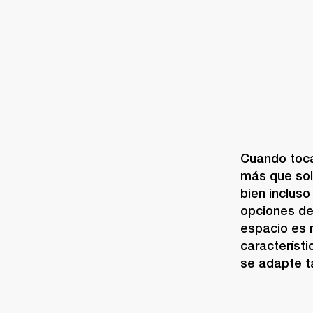
Cuando toca
más que solo
bien incluso
opciones de
espacio es r
característi
se adapte ta