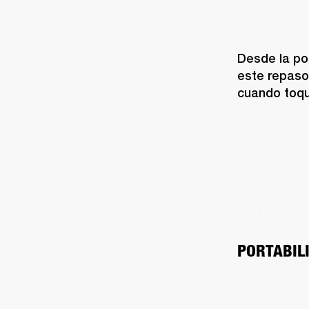
Desde la por
este repaso 
cuando toqu
PORTABIL