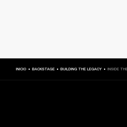
INICIO
BACKSTAGE
BUILDING THE LEGACY
INSIDE TH
TU PASE A PRIMERA FILA
Regístrate y consigue: