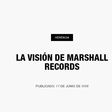
SOLUCIONES EMPRESARIALES
MEMB
DORES
ALTAVOCES
AURICULARES
BATERÍAS
ROPA
BACKSTAGE
MARSHAL
HERENCIA
LA VISIÓN DE MARSHALL
RECORDS
PUBLICADO: 17 DE JUNIO DE 2026