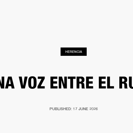
SOLUCIONES EMPRESARIALES
MEMBRESÍA
ENCUENTRA UN 
AURICULARES
BATERÍAS
ROPA
BACKSTAGE
MARSHALL RECORDS
SOPO
HERENCIA
NA VOZ ENTRE EL R
PUBLISHED: 17 JUNE 2026