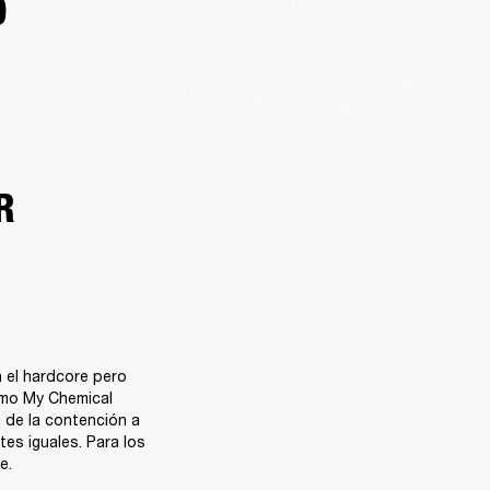
O
R
 el hardcore pero 
omo My Chemical 
de la contención a 
es iguales. Para los 
e.