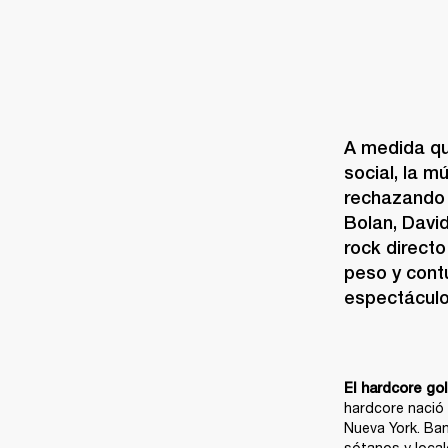
A medida qu
social, la m
rechazando l
Bolan, Davi
rock directo
peso y cont
espectáculo,
El hardcore go
hardcore nació 
Nueva York. Ban
sótanos y locale