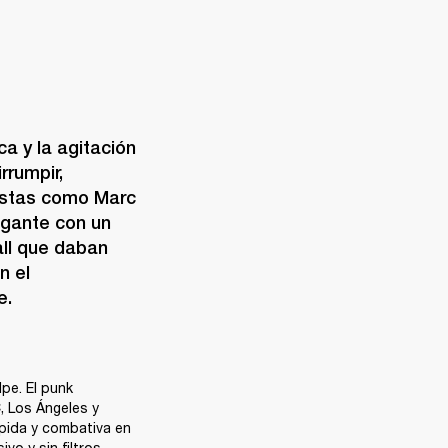
 y la agitación 
rumpir, 
tistas como Marc 
gante con un 
ll que daban 
 el 
e.
pe. El punk 
 Los Ángeles y 
ida y combativa en 
o y sin filtros, 