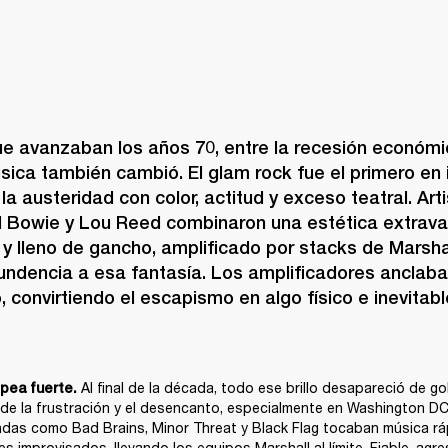
e avanzaban los años 70, entre la recesión económica
úsica también cambió. El glam rock fue el primero en ir
a austeridad con color, actitud y exceso teatral. Ar
d Bowie y Lou Reed combinaron una estética extrava
 y lleno de gancho, amplificado por stacks de Marsha
undencia a esa fantasía. Los amplificadores anclaban
 convirtiendo el escapismo en algo físico e inevitabl
 Al final de la década, todo ese brillo desapareció de gol
lpea fuerte.
de la frustración y el desencanto, especialmente en Washington DC,
das como Bad Brains, Minor Threat y Black Flag tocaban música ráp
s improvisados, llevando los equipos Marshall al límite. Fiable, agresiv