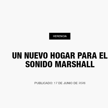
SOLUCIONES EMPRESARIALES
MEMB
TAVOCES
AURICULARES
BATERÍAS
BACKSTAGE
MARSHALL RECORDS
HEN
HERENCIA
UN NUEVO HOGAR PARA EL
SONIDO MARSHALL
PUBLICADO: 17 DE JUNIO DE 2026