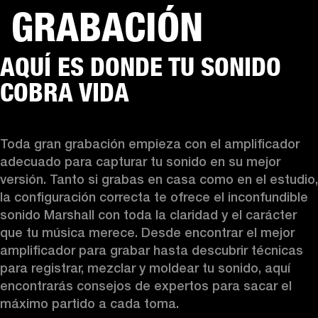
GRABACIÓN
SOLUCIONES EMPRESARIALES
MEMB
AQUÍ ES DONDE TU SONIDO
TAVOCES
AURICULARES
BATERÍAS
BACKSTAGE
MARSHALL RECORDS
HEN
COBRA VIDA
Toda gran grabación empieza con el amplificador 
adecuado para capturar tu sonido en su mejor 
versión. Tanto si grabas en casa como en el estudio, 
la configuración correcta te ofrece el inconfundible 
sonido Marshall con toda la claridad y el carácter 
que tu música merece. Desde encontrar el mejor 
amplificador para grabar hasta descubrir técnicas 
para registrar, mezclar y moldear tu sonido, aquí 
encontrarás consejos de expertos para sacar el 
máximo partido a cada toma.