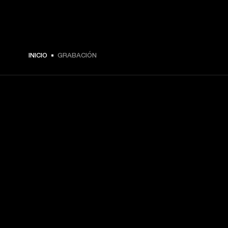
INICIO
GRABACIÓN
TU PASE A PRIMERA FILA
Regístrate y consigue:
10 % de descuento en tu primera compra en 
marshall.com. Consulta las exclusiones 
aquí
.
Alertas sobre lanzamientos de productos, ofertas 