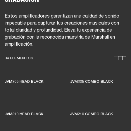
Estos amplificadores garantizan una calidad de sonido
impecable para capturar tus creaciones musicales con
total claridad y profundidad. Eleva tu experiencia de
grabación con la reconocida maestría de Marshall en
amplificación.
ESTOS AMPLIFICADORES
34 ELEMENTOS
MANTIENEN VIVA LA
MÚSICA EN VIVO
JVM205 HEAD BLACK
JVM205 COMBO BLACK
El 1% de las compras de los miembros se
destina a apoyar a salas de música
JVM210 HEAD BLACK
JVM210 COMBO BLACK
independientes