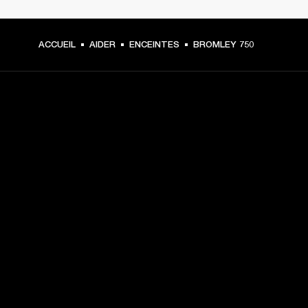
ACCUEIL
AIDER
ENCEINTES
BROMLEY 750
CHOISISSEZ LES
PREMIÈRES PLACES
Inscrivez-vous et :
10 % de réduction sur votre premier achat sur 
marshall.com. Voir les exclusions 
ici
.
Recevez des notifications sur les lancements de 