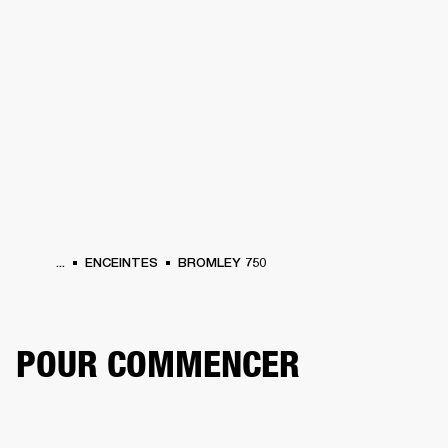
SOLUTIONS PROFESSIONNELLES
AD
EINTES
CASQUES
BATTERIES
VÊTEMENTS
BACKSTAGE
MARSHALL REC
...
ENCEINTES
BROMLEY 750
POUR COMMENCER