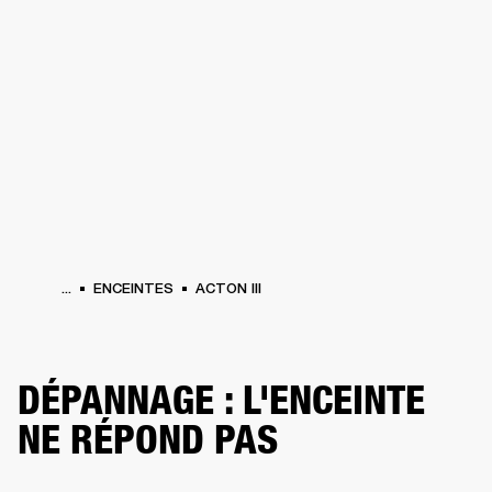
SOLUTIONS PROFESSIONNELLES
AD
EINTES
CASQUES
BATTERIES
VÊTEMENTS
BACKSTAGE
MARSHALL REC
...
ENCEINTES
ACTON III
DÉPANNAGE : L'ENCEINTE
NE RÉPOND PAS