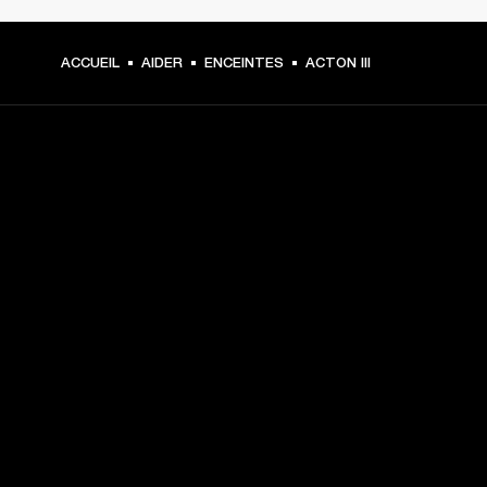
ACCUEIL
AIDER
ENCEINTES
ACTON III
CHOISISSEZ LES
PREMIÈRES PLACES
Inscrivez-vous et :
10 % de réduction sur votre premier achat sur 
marshall.com. Voir les exclusions 
ici
.
Recevez des notifications sur les lancements de 
produits, les offres personnalisées et les événements