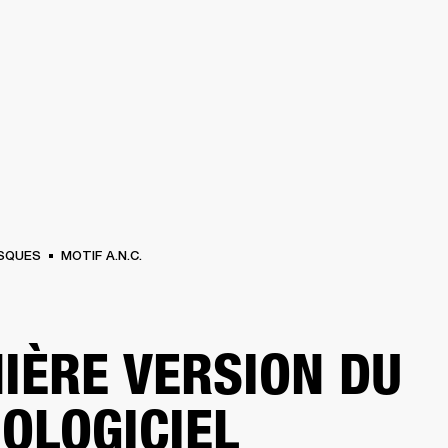
SOLUTIONS PROFESSIONNELLES
ADHÉSION
TROUVER UN 
BATTERIES
VÊTEMENTS
BACKSTAGE
MARSHALL RECORDS
ASSISTANC
SQUES
MOTIF A.N.C.
IÈRE VERSION DU
OLOGICIEL