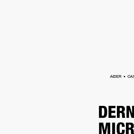
AMPLIS
ENCEINTES
CASQUES
Passer
au
chat
AIDER
CA
DERN
MICR