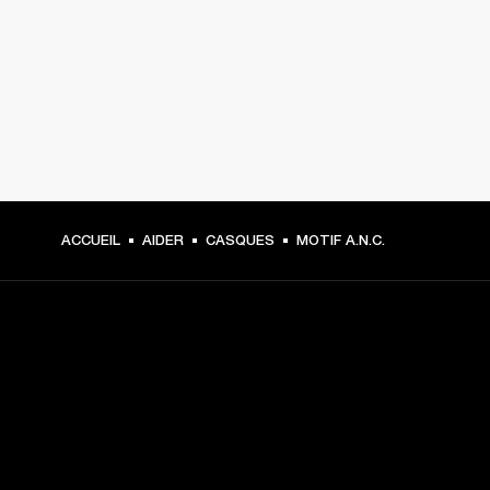
ACCUEIL
AIDER
CASQUES
MOTIF A.N.C.
CHOISISSEZ LES PREMIÈRES