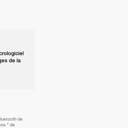
crologiciel
ges de la
Bluetooth de 
pos " de 