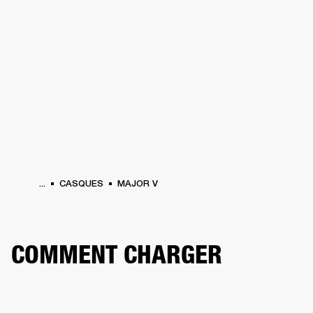
SOLUTIONS PROFESSIONNELLES
AD
EINTES
CASQUES
BATTERIES
VÊTEMENTS
BACKSTAGE
MARSHALL REC
...
CASQUES
MAJOR V
COMMENT CHARGER