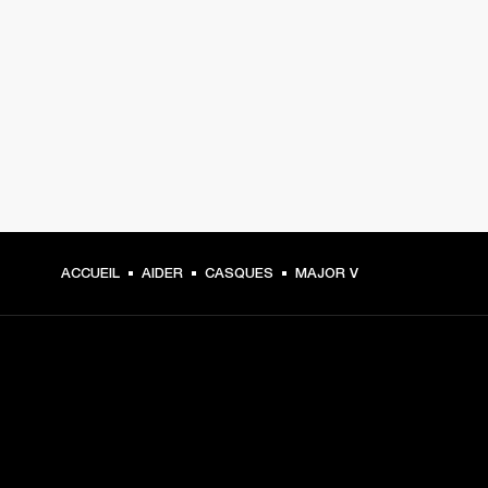
ACCUEIL
AIDER
CASQUES
MAJOR V
CHOISISSEZ LES
PREMIÈRES PLACES