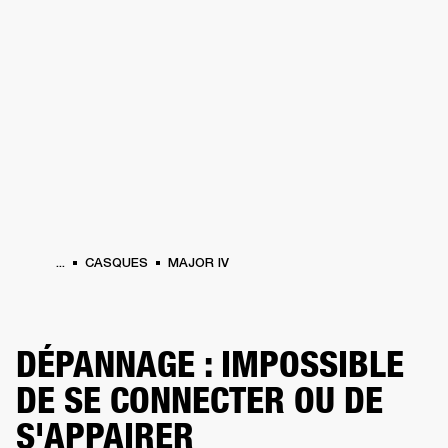
SOLUTIONS PROFESSIONNELLES
AD
EINTES
CASQUES
BATTERIES
VÊTEMENTS
BACKSTAGE
MARSHALL REC
...
CASQUES
MAJOR IV
DÉPANNAGE : IMPOSSIBLE
DE SE CONNECTER OU DE
S'APPAIRER