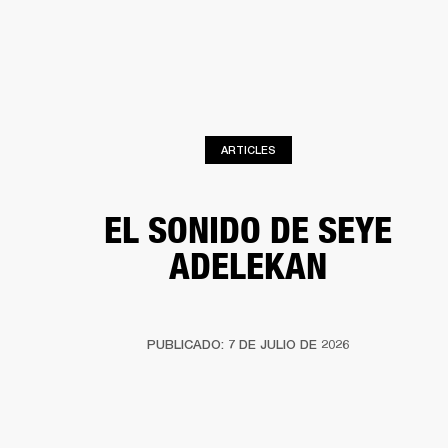
SOLUCIONES EMPRESARIALES
MEMB
TAVOCES
AURICULARES
BATERÍAS
BACKSTAGE
MARSHALL RECORDS
HEN
ARTICLES
EL SONIDO DE SEYE
ADELEKAN
PUBLICADO: 7 DE JULIO DE 2026