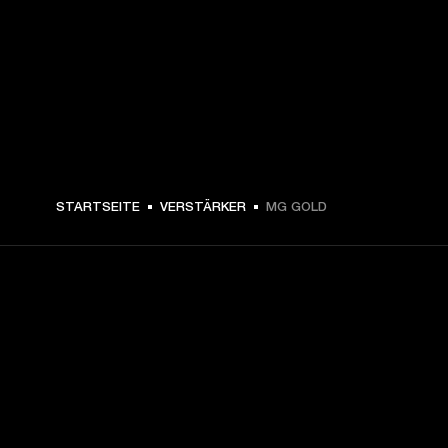
STARTSEITE
VERSTÄRKER
MG GOLD
DEIN BACKSTAGE-PASS ZU
UNSEREN NEUIGKEITEN
Melde dich an und erhalte: