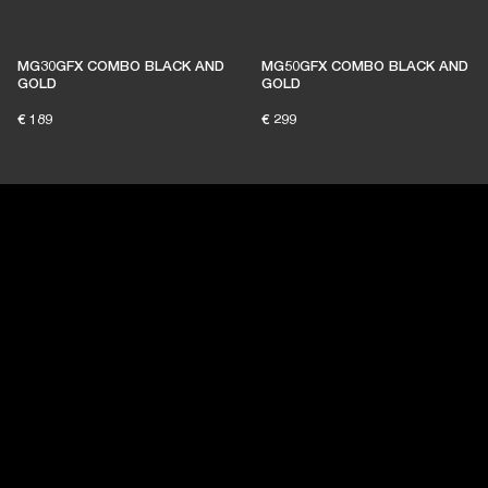
MG30GFX COMBO BLACK AND
MG50GFX COMBO BLACK AND
GOLD
GOLD
€ 189
€ 299