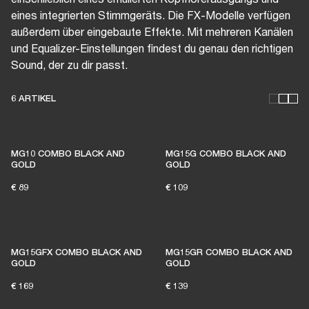
eines integrierten Stimmgeräts. Die FX-Modelle verfügen
außerdem über eingebaute Effekte. Mit mehreren Kanälen
und Equalizer-Einstellungen findest du genau den richtigen
Sound, der zu dir passt.
6 ARTIKEL
THESE AMPS KEEP LIVE
MG10 COMBO BLACK AND
MG15G COMBO BLACK AND
MUSIC ALIVE
GOLD
GOLD
€ 89
€ 109
Mit 1 % jedes Einkaufs von Mitgliedern
unterstützen wir unabhängige Musik-Venues.
MG15GFX COMBO BLACK AND
MG15GR COMBO BLACK AND
GOLD
GOLD
€ 169
€ 139
MITGLIED WERDEN