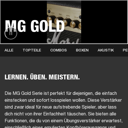
FÜR UNTERNEHMEN
MITGLIEDSCHA
MG GOLD
PFHÖRER
SCHLAGZEUG
KLEIDUNG
BACKSTAGE
MARSHALL RECORDS
SU
ALLE
TOPTEILE
COMBOS
BOXEN
AKUSTIK
PE
LERNEN. ÜBEN. MEISTERN.
Die MG Gold Serie ist perfekt für diejenigen, die einfach
einstecken und sofort losspielen wollen. Diese Verstärker
sind zwar ideal für neue aufstrebende Spieler, aber lass
dich nicht von ihrer Einfachheit täuschen. Sie bieten alle
Funktionen, die du von einem Übungsverstärker erwartest,
einschließlich eines emulierten Kopfhörerausgangs und