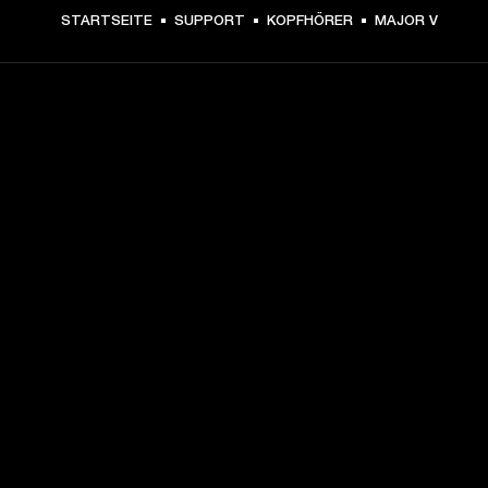
STARTSEITE
SUPPORT
KOPFHÖRER
MAJOR V
DEIN BACKSTAGE-PASS ZU
UNSEREN NEUIGKEITEN
Melde dich an und erhalte:
10 % Rabatt auf deinen ersten Einkauf auf 
marshall.com. Ausnahmen findest du 
hier
.
Infos zu Produktneuheiten, persönlichen Angeboten und 
Events 