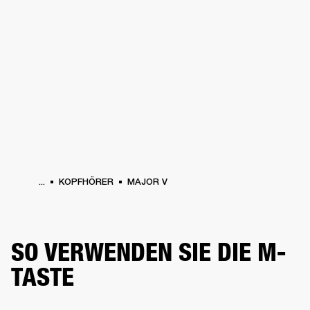
FÜR UNTERNEHMEN
MITGLIEDSCHA
PFHÖRER
SCHLAGZEUG
KLEIDUNG
BACKSTAGE
MARSHALL RECORDS
SU
...
KOPFHÖRER
MAJOR V
SO VERWENDEN SIE DIE M-
TASTE