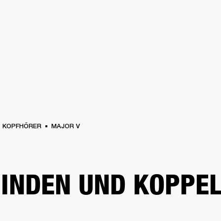
FÜR UNTERNEHMEN
MITGLIEDS
R
KOPFHÖRER
SCHLAGZEUG
KLEIDUNG
BACKSTAGE
MARSHALL RECORD
KOPFHÖRER
MAJOR V
INDEN UND KOPPE