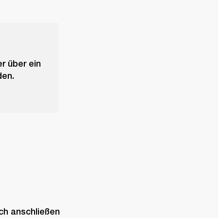
r über ein
den.
ch anschließen 