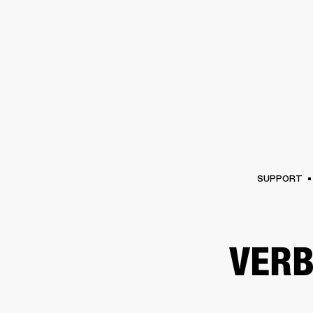
VERSTÄRKER
LAUTSPRECHE
Zum
Chat
überspringen
SUPPORT
VERB