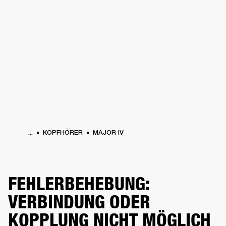
FÜR UNTERNEHMEN
MITGLIEDSCHA
PFHÖRER
SCHLAGZEUG
KLEIDUNG
BACKSTAGE
MARSHALL RECORDS
SU
...
KOPFHÖRER
MAJOR IV
FEHLERBEHEBUNG:
VERBINDUNG ODER
KOPPLUNG NICHT MÖGLICH