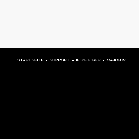
STARTSEITE
SUPPORT
KOPFHÖRER
MAJOR IV
DEIN BACKSTAGE-PASS ZU
UNSEREN NEUIGKEITEN
Melde dich an und erhalte: