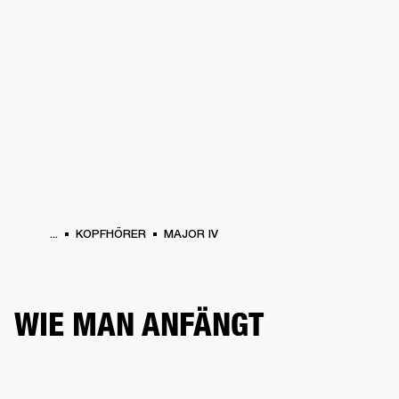
FÜR UNTERNEHMEN
MITGLIEDSCHA
PFHÖRER
SCHLAGZEUG
KLEIDUNG
BACKSTAGE
MARSHALL RECORDS
SU
...
KOPFHÖRER
MAJOR IV
WIE MAN ANFÄNGT