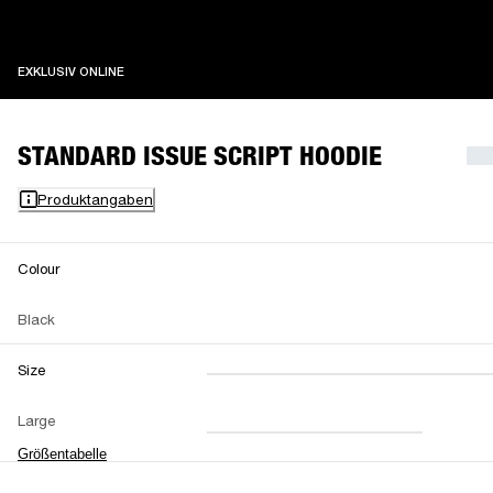
EXKLUSIV ONLINE
EXKLUSIV ONLINE
STANDARD ISSUE SCRIPT HOODIE
Produktangaben
Colour
Black
Size
XXS
XS
S
M
Large
L
XL
XXL
Größentabelle