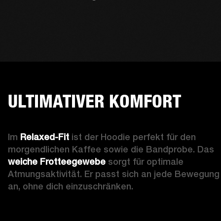
ULTIMATIVER KOMFORT
Im 
Relaxed-Fit 
ist der Hoodie perfekt für den 
morgendlichen Kaffee sowie die Bandprobe. Das 
weiche Frotteegewebe
 sorgt für optimale 
Atmungsaktivität. Er passt sich an jede Bewegung 
an, ohne dich einzuschränken. 