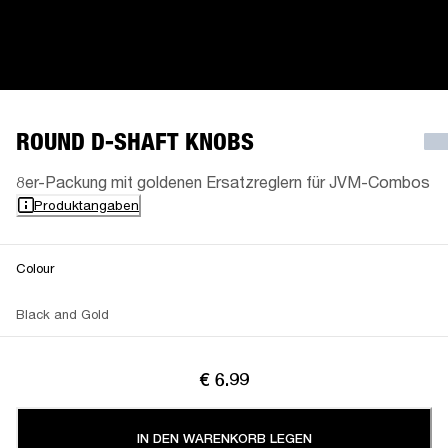
ROUND D-SHAFT KNOBS
8er-Packung mit goldenen Ersatzreglern für JVM-Combos
Produktangaben
Colour
Black and Gold
€ 6.99
IN DEN WARENKORB LEGEN