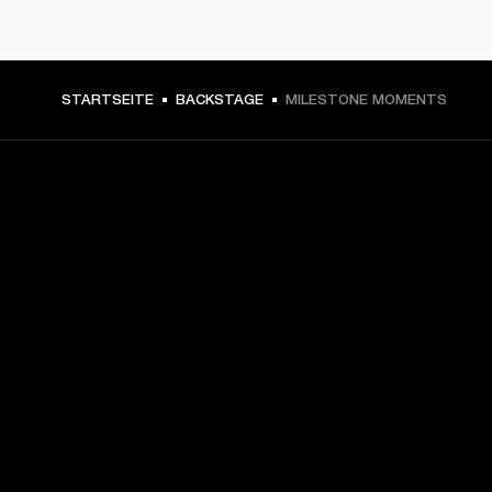
STARTSEITE
BACKSTAGE
MILESTONE MOMENTS
DEIN BACKSTAGE-PASS ZU U
NEUIGKEITEN