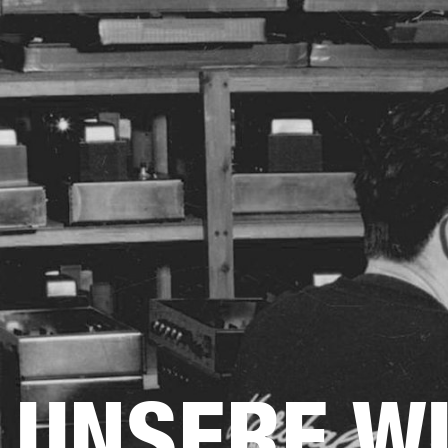
VERSTÄRKER
LAUTSPRECHE
Zum
Chat
überspringen
UNSERE W