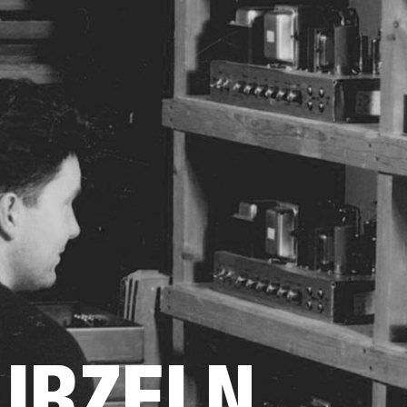
FÜR UNTERNEHMEN
MITGLIEDS
R
KOPFHÖRER
SCHLAGZEUG
KLEIDUNG
BACKSTAGE
MARSHALL RECORD
URZELN