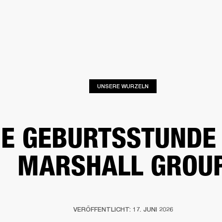
FÜR UNTERNEHMEN
MITGLIEDS
R
KOPFHÖRER
SCHLAGZEUG
KLEIDUNG
BACKSTAGE
MARSHALL RECORD
UNSERE WURZELN
IE GEBURTSSTUNDE
MARSHALL GROU
VERÖFFENTLICHT: 17. JUNI 2026