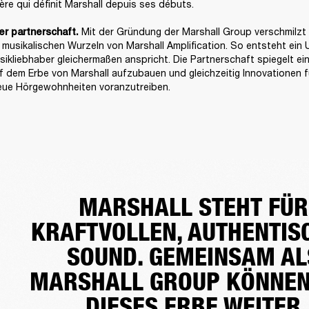
tère qui définit Marshall depuis ses débuts.
Mit der Gründung der Marshall Group verschmilzt 
er partnerschaft. 
 musikalischen Wurzeln von Marshall Amplification. So entsteht ein 
ikliebhaber gleichermaßen anspricht. Die Partnerschaft spiegelt ei
uf dem Erbe von Marshall aufzubauen und gleichzeitig Innovationen f
eue Hörgewohnheiten voranzutreiben.
MARSHALL STEHT FÜR
KRAFTVOLLEN, AUTHENTIS
SOUND. GEMEINSAM AL
MARSHALL GROUP KÖNNEN
DIESES ERBE WEITER