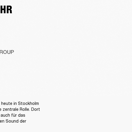
EHR
T
GROUP
heute in Stockholm 
 zentrale Rolle. Dort 
auch für das 
den Sound der 