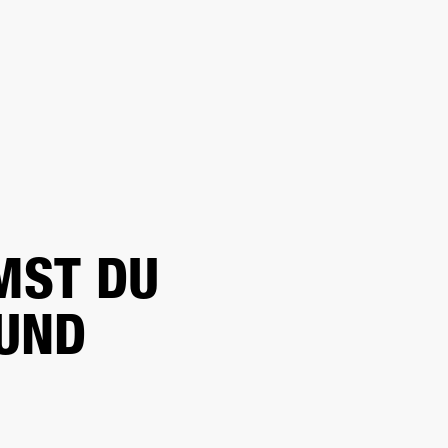
CHAFT
HÄNDLERSUCHE
OUTLET
S
SUPPORT
MST DU
OUND