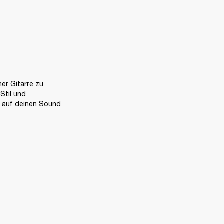
r Gitarre zu 
til und 
g auf deinen Sound 
N