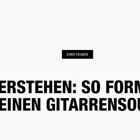
FÜR UNTERNEHMEN
MITGLIEDS
R
KOPFHÖRER
SCHLAGZEUG
KLEIDUNG
BACKSTAGE
MARSHALL RECORD
EINSTEIGER
ERSTEHEN: SO FOR
EINEN GITARRENS