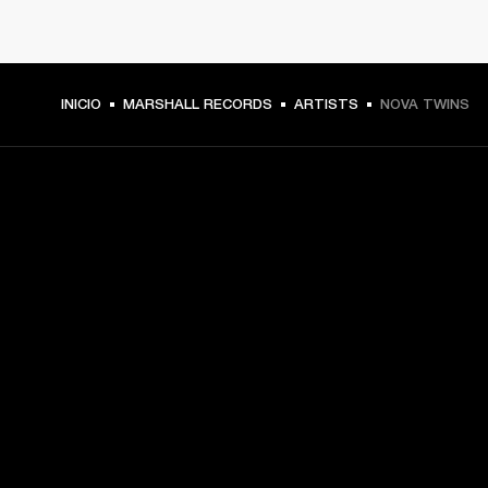
INICIO
MARSHALL RECORDS
ARTISTS
NOVA TWINS
TU PASE A PRIMERA FILA
Regístrate y consigue:
10 % de descuento en tu primera compra en 
marshall.com. Consulta las exclusiones 
aquí
.
Alertas sobre lanzamientos de productos, ofertas 
personalizadas y eventos 