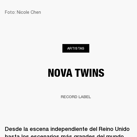
Foto: Nicole Chen
SOLUCIONES EMPRESARIALES
MEMB
TAVOCES
AURICULARES
BATERÍAS
BACKSTAGE
MARSHALL RECORDS
HEN
ARTISTAS
NOVA TWINS
RECORD LABEL
Desde la escena independiente del Reino Unido 
hasta los escenarios más grandes del mundo, 