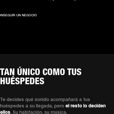
CONSEGUIR UN NEGOCIO
OFRECE CHECK-INS I
ONSEGUIR UN NEGOCIO
TAN ÚNICO COMO TUS
HUÉSPEDES
Te decides qué sonido acompañará a tus 
huéspedes a su llegada, pero 
el resto lo deciden 
ellos
. Su habitación, su música. 