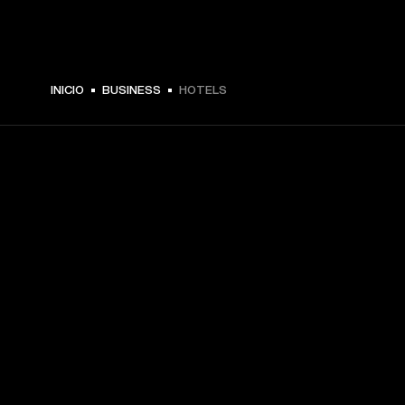
INICIO
BUSINESS
HOTELS
TU PASE A PRIMERA FILA
Regístrate y consigue:
10 % de descuento en tu primera compra en 
marshall.com. Consulta las exclusiones 
aquí
.
Alertas sobre lanzamientos de productos, ofertas 