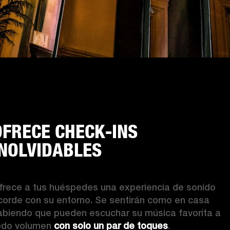
OFRECE CHECK-INS
INOLVIDABLES
frece a tus huéspedes una experiencia de sonido 
corde con su entorno. Se sentirán como en casa 
abiendo que pueden escuchar su música favorita a 
odo volumen 
con solo un par de toques
. 