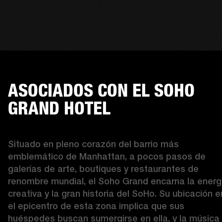
ASOCIADOS CON EL SOHO
GRAND HOTEL
Situado en pleno corazón del barrio más 
emblemático de Manhattan, a pocos pasos de 
galerías de arte, boutiques y restaurantes de 
renombre mundial, el Soho Grand encarna la energí
creativa y la gran historia del SoHo. Su ubicación en
el epicentro de esta zona implica que sus 
huéspedes buscan sumergirse en ella, y la música 