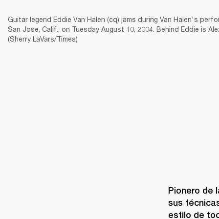
Guitar legend Eddie Van Halen (cq) jams during Van Halen's perfo
San Jose, Calif., on Tuesday August 10, 2004. Behind Eddie is Al
(Sherry LaVars/Times)
AMPLIFICADORES
ALTAVOCES
Omitir
al
chat
Pionero de l
sus técnicas
estilo de to