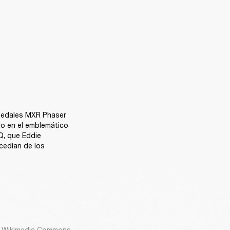
 pedales MXR Phaser 
o en el emblemático 
, que Eddie 
cedían de los 
ia Wikimedia Commons