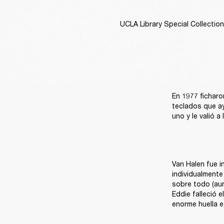
UCLA Library Special Collectio
En 1977 ficharo
teclados que ay
uno y le valió 
Van Halen fue i
individualmente
sobre todo (aun
Eddie falleció e
enorme huella e