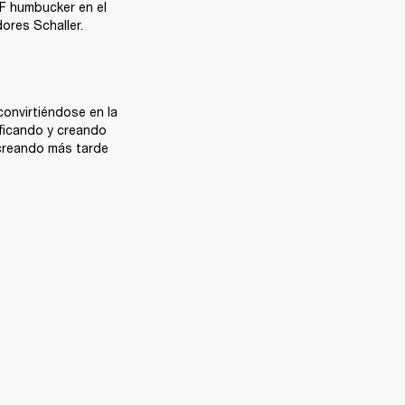
F humbucker en el 
ores Schaller.
convirtiéndose en la 
ficando y creando 
creando más tarde 