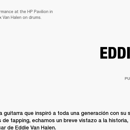
rmance at the HP Pavilion in
SOLUCIONES EMPRESARIALES
MEMBRESÍA
ENC
ex Van Halen on drums.
AURICULARES
BATERÍAS
BACKSTAGE
MARSHALL RECORDS
HENDRIX
SO
EDD
PU
a guitarra que inspiró a toda una generación con su s
 de tapping, echamos un breve vistazo a la historia, e
car de Eddie Van Halen.