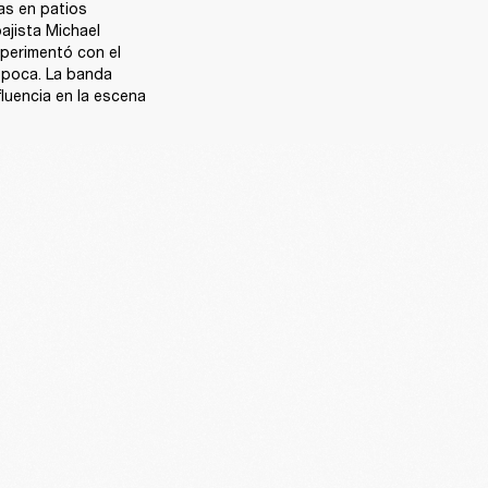
s en patios 
jista Michael 
erimentó con el 
época. La banda 
luencia en la escena 