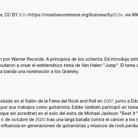
ns, CC BY 2.0 <https://creativecommons.org/licenses/by/2.0>, via 
n por Warner Records. A principios de los ochenta, Ed introdujo sint
udaron a crear el emblemático tema de Van Halen "Jump". El tema a
a la banda una nominación a los Grammy.
ncluido en el Salón de la Fama del Rock and Roll en 2007, junto a Edd
 por sus trabajos como guitarrista. Eddie también participó en temas
que sin acreditar) en el solo del éxito de Michael Jackson "Beat It"
l 6 de octubre de 2020 tras una larga batalla contra el cáncer a los 
 influencia en generaciones de guitarristas y músicos de rock perdu