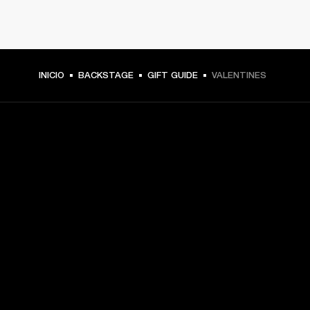
INICIO
BACKSTAGE
GIFT GUIDE
VALENTINES
TU PASE A PRIMERA FILA
Regístrate y consigue:
10 % de descuento en tu primera compra en 
marshall.com. Consulta las exclusiones 
aquí
.
Alertas sobre lanzamientos de productos, ofertas 