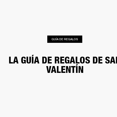
SOLUCIONES EMPRESARIALES
MEMB
TAVOCES
AURICULARES
BATERÍAS
BACKSTAGE
MARSHALL RECORDS
HEN
GUÍA DE REGALOS
LA GUÍA DE REGALOS DE SA
VALENTÍN