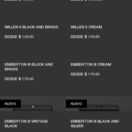
El 1% de las compras de los miembros se
destina a apoyar a salas de música
WILLEN II BLACK AND BRASS
WILLEN II CREAM
independientes
DESDE
$ 129.99
DESDE
$ 129.99
ÚNETE A AMPLIFY
EMBERTON III BLACK AND
EMBERTON III CREAM
BRASS
DESDE
$ 179.99
DESDE
$ 179.99
NUEVO
NUEVO
NUEVO
NUEVO
EMBERTON III VINTAGE
EMBERTON III BLACK AND
BLACK
SILVER