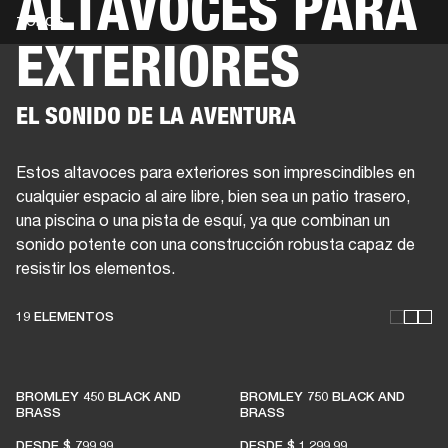
ALTAVOCES PARA
TODOS
EXTERIORES
SOLUCIONES EMPRESARIALES
MEMB
TAVOCES
AURICULARES
BATERÍAS
BACKSTAGE
MARSHALL RECORDS
HEN
EL SONIDO DE LA AVENTURA
Estos altavoces para exteriores son imprescindibles en
cualquier espacio al aire libre, bien sea un patio trasero,
una piscina o una pista de esquí, ya que combinan un
sonido potente con una construcción robusta capaz de
resistir los elementos.
19 ELEMENTOS
ESTOS ALTAVOCES
MANTIENEN VIVA LA
BROMLEY 450 BLACK AND
BROMLEY 750 BLACK AND
BRASS
BRASS
MÚSICA EN VIVO
DESDE
$ 799.99
DESDE
$ 1,299.99