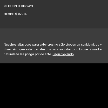
KILBURN III BROWN
DESDE
$ 379.99
Nuestros altavoces para exteriores no sólo ofrecen un sonido nítido y
claro, sino que están construidos para soportar todo lo que la madre
naturaleza les ponga por delante.
Seguir leyendo