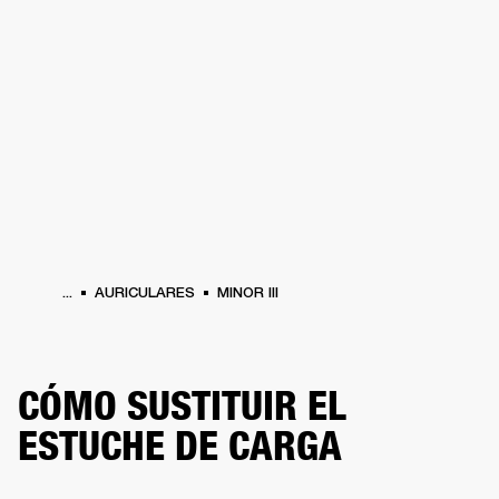
SOLUCIONES EMPRESARIALES
MEMB
RICULARES
BATERÍAS
ROPA
BACKSTAGE
MARSHALL RECORDS
REACOND
...
AURICULARES
MINOR III
CÓMO SUSTITUIR EL
ESTUCHE DE CARGA