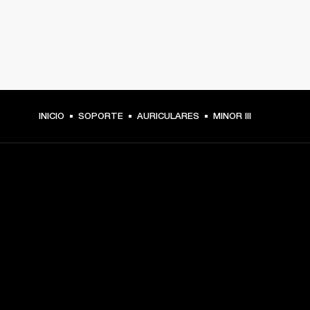
INICIO
SOPORTE
AURICULARES
MINOR III
TU PASE A PRIMERA FILA
Regístrate y consigue:
10 % de descuento en tu primera compra en 
marshall.com. Consulta las exclusiones 
aquí
.