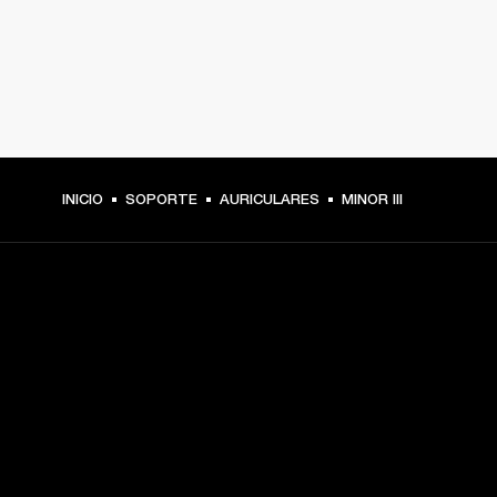
INICIO
SOPORTE
AURICULARES
MINOR III
TU PASE A PRIMERA FILA
Regístrate y consigue:
10 % de descuento en tu primera compra en 