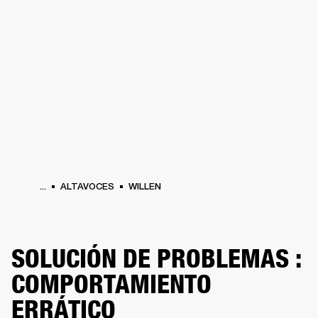
SOLUCIONES EMPRESARIALES
MEMB
TAVOCES
AURICULARES
BATERÍAS
BACKSTAGE
MARSHALL RECORDS
HEN
...
ALTAVOCES
WILLEN
SOLUCIÓN DE PROBLEMAS :
COMPORTAMIENTO
ERRÁTICO